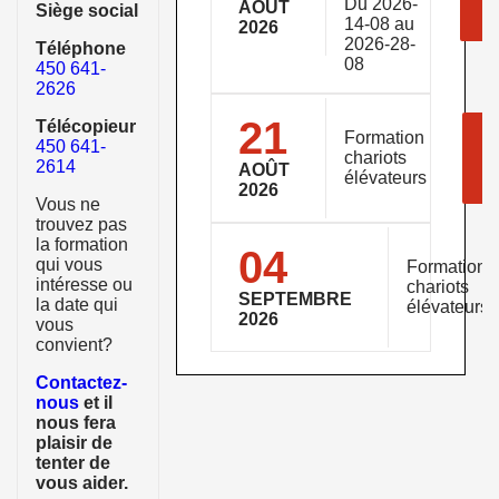
Du 2026-
AOÛT
Siège social
14-08 au
2026
2026-28-
Téléphone
08
450 641-
2626
21
Télécopieur
P
Formation
450 641-
d
chariots
2614
AOÛT
élévateurs
2026
Vous ne
trouvez pas
la formation
04
qui vous
Formation
intéresse ou
chariots
SEPTEMBRE
la date qui
élévateurs
2026
vous
convient?
Contactez-
nous
et il
nous fera
plaisir de
tenter de
vous aider.