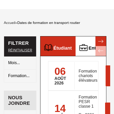
Accueil
»
Dates de formation en transport routier
FILTRER
Étudiant
Entreprise
RÉINITIALISER
06
P
Formation
d
chariots
AOÛT
élévateurs
2026
NOUS
Formation
PESR
JOINDRE
14
classe 1
P
d