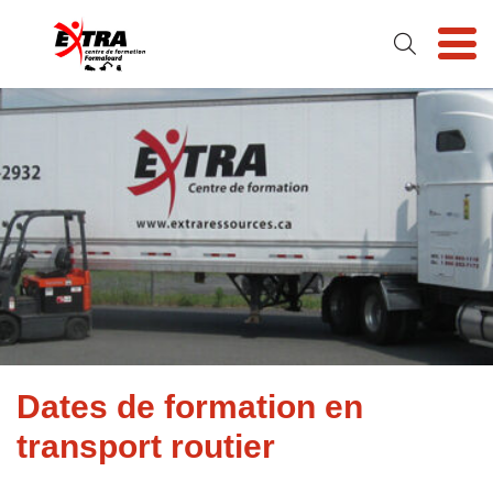
Skip
Skip
to
to
main
footer
content
Dates de formation en
transport routier